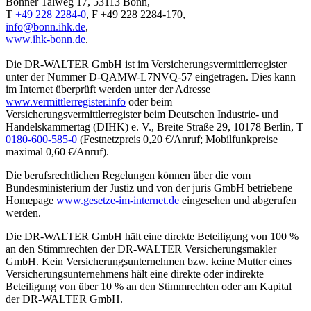
Bonner Talweg 17, 53113 Bonn,
T
+49 228 2284-0
, F +49 228 2284-170,
info@bonn.ihk.de
,
www.ihk-bonn.de
.
Die DR-WALTER GmbH ist im Versicherungsvermittlerregister
unter der Nummer D-QAMW-L7NVQ-57 eingetragen. Dies kann
im Internet überprüft werden unter der Adresse
www.vermittlerregister.info
oder beim
Versicherungsvermittlerregister beim Deutschen Industrie- und
Handelskammertag (DIHK) e. V., Breite Straße 29, 10178 Berlin, T
0180-600-585-0
(Festnetzpreis 0,20 €/Anruf; Mobilfunkpreise
maximal 0,60 €/Anruf).
Die berufsrechtlichen Regelungen können über die vom
Bundesministerium der Justiz und von der juris GmbH betriebene
Homepage
www.gesetze-im-internet.de
eingesehen und abgerufen
werden.
Die DR-WALTER GmbH hält eine direkte Beteiligung von 100 %
an den Stimmrechten der DR-WALTER Versicherungsmakler
GmbH. Kein Versicherungsunternehmen bzw. keine Mutter eines
Versicherungsunternehmens hält eine direkte oder indirekte
Beteiligung von über 10 % an den Stimmrechten oder am Kapital
der DR-WALTER GmbH.